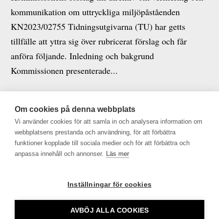
kommunikation om uttryckliga miljöpåståenden
KN2023/02755 Tidningsutgivarna (TU) har getts
tillfälle att yttra sig över rubricerat förslag och får
anföra följande. Inledning och bakgrund
Kommissionen presenterade...
Vapen, alkohol och kommunala bolag
Om cookies på denna webbplats
2022-07-19
|
Alkohol och tobak
,
Juridisk rådgivning
,
Vi använder cookies för att samla in och analysera information om
Marknadsföring
webbplatsens prestanda och användning, för att förbättra
,
Offentlighetsprincipen
funktioner kopplade till sociala medier och för att förbättra och
anpassa innehåll och annonser.
Läs mer
Du måste logga in för att se detta innehåll. Vänligen
Logga in. Inte medlem? Bli...
Inställningar för cookies
« Äldre inlägg
AVBÖJ ALLA COOKIES