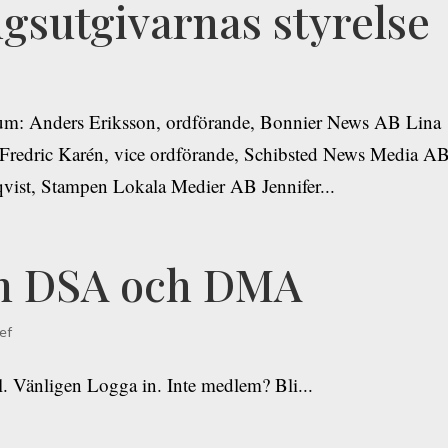
ngsutgivarnas styrelse
dium: Anders Eriksson, ordförande, Bonnier News AB Lina
redric Karén, vice ordförande, Schibsted News Media A
qvist, Stampen Lokala Medier AB Jennifer...
m DSA och DMA
ef
ll. Vänligen Logga in. Inte medlem? Bli...