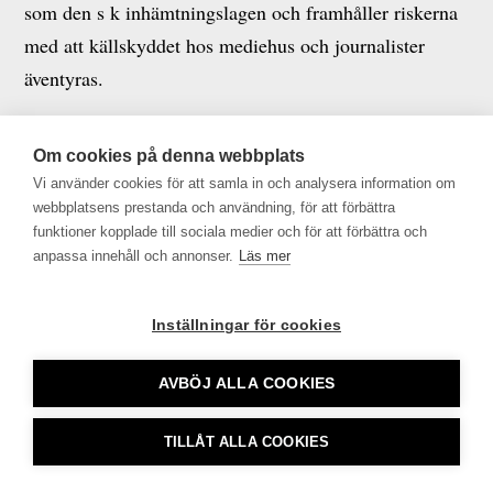
som den s k inhämtningslagen och framhåller riskerna
med att källskyddet hos mediehus och journalister
äventyras.
Läs yttrandet i sin helhet här.
Om cookies på denna webbplats
Vi använder cookies för att samla in och analysera information om
webbplatsens prestanda och användning, för att förbättra
funktioner kopplade till sociala medier och för att förbättra och
Tidningsutgivarna •
info@tu.se
• 08-692 46 00 •
anpassa innehåll och annonser.
Läs mer
tu.se använder sig av Cookies
Inställningar för cookies
AVBÖJ ALLA COOKIES
TILLÅT ALLA COOKIES