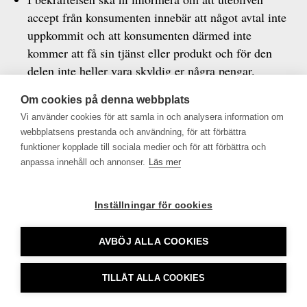
accept från konsumenten innebär att något avtal inte
uppkommit och att konsumenten därmed inte
kommer att få sin tjänst eller produkt och för den
delen inte heller vara skyldig er några pengar.
Om konsumenten inte bekräftar ert anbud får ni
Om cookies på denna webbplats
genomföra påminnelsesamtal. Dessa samtal får inte
Vi använder cookies för att samla in och analysera information om
vara påtryckande eller ge konsumenten
webbplatsens prestanda och användning, för att förbättra
uppfattningen om att det finns ett bindande avtal
funktioner kopplade till sociala medier och för att förbättra och
eller
anpassa innehåll och annonser.
Läs mer
betalningsskyldighet.
Inställningar för cookies
AVBÖJ ALLA COOKIES
Tidningsutgivarna •
info@tu.se
• 08-692 46 00 •
TILLÅT ALLA COOKIES
tu.se använder sig av Cookies
CookieHub - Development mode