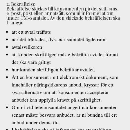
2. Bekräftelse
Bekräftelse skickas till konsumenten på det sätt, sms,
e-post, post eller annatsätt, som ni informerat om
under TM-samtalet. Av den skickade bekräftelsen ska
framgå:
att ett avtal träffats
när det träffades, dvs. när samtalet ägde rum
avtalsvillkoren
att kunden skriftligen måste bekräfta avtalet för att
det ska vara giltigt
hur kunden skriftligen bekräftar avtalet.
Att en konsument i ett elektroniskt dokument, som
innehåller näringsidkarens anbud, kryssar för ett
svarsalternativ om att konsumenten accepterar
anbudet kan uppfylla kravet på skriftlighet.
Om ni vid telefonsamtalet angett när konsumenten
senast måste besvara anbudet, är ni bundna till ert
anbud under denna tid.
I bekräftelsen ska ni informera om att utebliven