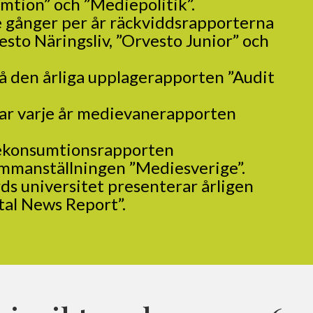
mtion” och ”Mediepolitik”
.
e gånger per år räckviddsrapporterna
sto Näringsliv, ”Orvesto Junior” och
så den årliga upplagerapporten ”
Audit
rar varje år medievanerapporten
ekonsumtionsrapporten
ammanställningen ”
Mediesverige
”.
ds universitet presenterar årligen
tal News Report
”.