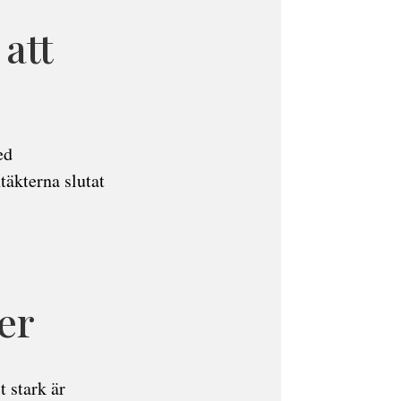
att
ed
täkterna slutat
er
 stark är