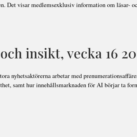
en. Det visar medlemsexklusiv information om läsar- o
ch insikt, vecka 16 2
tora nyhetsaktörerna arbetar med prenumerationsaffären
thet, samt hur innehållsmarknaden för AI börjar ta for