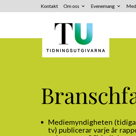
Kontakt
Om oss
Evenemang
Med
Branschf
Mediemyndigheten (tidigar
tv) publicerar varje år rap