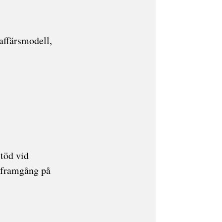
affärsmodell,
stöd vid
r framgång på