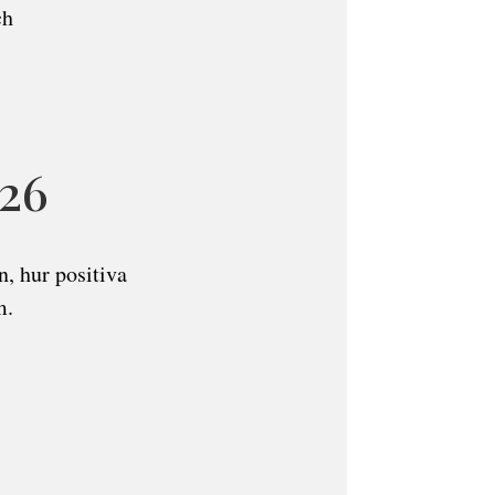
ch
026
, hur positiva
m.