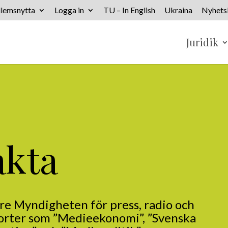
lemsnytta
Logga in
TU – In English
Ukraina
Nyhets
Juridik
akta
e Myndigheten för press, radio och
porter som
”Medieekonomi”, ”Svenska