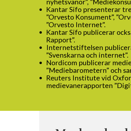
nyhetsvanor”, ”Mediekonsu
Kantar Sifo presenterar tr
”Orvesto Konsument”, ”Orve
”Orvesto Internet”
.
Kantar Sifo publicerar ock
Rapport
”.
Internetstiftelsen publice
”
Svenskarna och internet
”.
Nordicom publicerar medi
”
Mediebarometern
” och s
Reuters Institute vid Oxfor
medievanerapporten ”
Digi