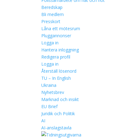
Polissamarbete om hat och hot
Beredskap
Bli medlem
Presskort
Låna ett mötesrum
Pluggannonser
Logga in
Hantera inloggning
Redigera profil
Logga in
Återställ lösenord
TU – In English
Ukraina
Nyhetsbrev
Marknad och insikt
EU Brief
Juridik och Politik
AI
AI-anslagstavla