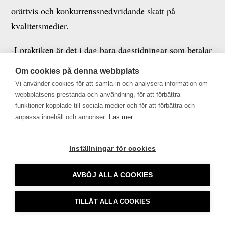
orättvis och konkurrenssnedvridande skatt på
kvalitetsmedier.
-I praktiken är det i dag bara dagstidningar som betalar
reklamskatt och dessutom endast vissa av dem.
Om cookies på denna webbplats
Riksdagen gav redan år 2002 regeringen till känna att
Vi använder cookies för att samla in och analysera information om
reklamskatten borde avskaffas. Det är därför inte en
webbplatsens prestanda och användning, för att förbättra
funktioner kopplade till sociala medier och för att förbättra och
dag för tidigt.
anpassa innehåll och annonser.
Läs mer
Inställningar för cookies
Tidningsutgivarna •
info@tu.se
• 08-692 46 00 •
AVBÖJ ALLA COOKIES
tu.se använder sig av Cookies
TILLÅT ALLA COOKIES
CookieHub - Development mode