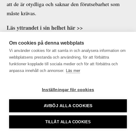
att de är otydliga och saknar den förutsebarhet som
måste krävas.
Läs yttrandet i sin helhet här >>
Om cookies på denna webbplats
Vi använder cookies för att samla in och analysera information om
webbplatsens prestanda och användning, för att förbättra
Tidningsutgivarna •
info@tu.se
• 08-692 46 00 •
funktioner kopplade till sociala medier och för att förbättra och
tu.se använder sig av Cookies
anpassa innehåll och annonser.
Läs mer
Inställningar för cookies
AVBÖJ ALLA COOKIES
TILLÅT ALLA COOKIES
CookieHub - Development mode