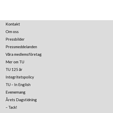
Kontakt
Om oss
Pressbilder
Pressmeddelanden
Våra medlemsföretag
Mer om TU
TU 125 år
Integritetspolicy
TU – In English
Evenemang
Årets Dagstidning
– Tack!