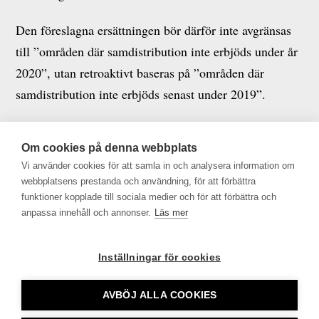
Den föreslagna ersättningen bör därför inte avgränsas
till ”områden där samdistribution inte erbjöds under år
2020”, utan retroaktivt baseras på ”områden där
samdistribution inte erbjöds senast under 2019”.
Remissyttrandet i sin helhet finns här.
Om cookies på denna webbplats
Mer info:
Vi använder cookies för att samla in och analysera information om
webbplatsens prestanda och användning, för att förbättra
Thomas Mattsson:
thomas.mattsson@tu.se
och 070-
funktioner kopplade till sociala medier och för att förbättra och
anpassa innehåll och annonser.
Läs mer
728 82 53
Per Hultengård:
per.hultengard@tu.se
och 070-815 75
Inställningar för cookies
29
AVBÖJ ALLA COOKIES