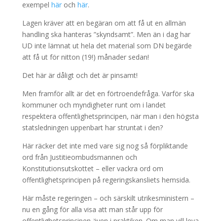
exempel
här
och
här
.
Lagen kräver att en begäran om att få ut en allmän
handling ska hanteras ”skyndsamt”. Men än i dag har
UD inte lämnat ut hela det material som DN begärde
att få ut för nitton (19!) månader sedan!
Det här är dåligt och det är pinsamt!
Men framför allt är det en förtroendefråga. Varför ska
kommuner och myndigheter runt om i landet
respektera offentlighetsprincipen, när man i den högsta
statsledningen uppenbart har struntat i den?
Här räcker det inte med vare sig nog så förpliktande
ord från Justitieombudsmannen och
Konstitutionsutskottet – eller vackra ord om
offentlighetsprincipen på regeringskansliets hemsida.
Här måste regeringen – och särskilt utrikesministern –
nu en gång för alla visa att man står upp för
offentlighetsprincipen även i praktiken. Om man vill leva