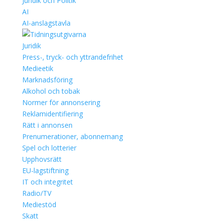
Juridik och Politik
AI
AI-anslagstavla
Juridik
Press-, tryck- och yttrandefrihet
Medieetik
Marknadsföring
Alkohol och tobak
Normer för annonsering
Reklamidentifiering
Rätt i annonsen
Prenumerationer, abonnemang
Spel och lotterier
Upphovsrätt
EU-lagstiftning
IT och integritet
Radio/TV
Mediestöd
Skatt