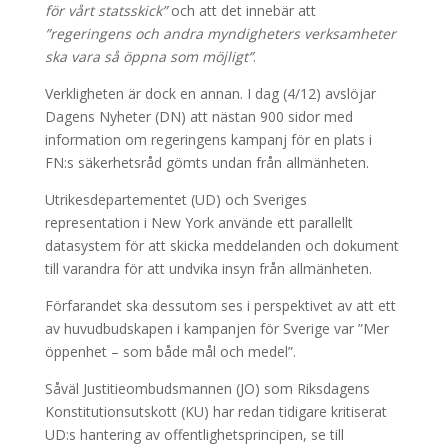
för vårt statsskick”
och att det innebär att
”regeringens och andra myndigheters verksamheter
ska vara så öppna som möjligt”
.
Verkligheten är dock en annan. I dag (4/12) avslöjar
Dagens Nyheter (DN) att nästan 900 sidor med
information om regeringens kampanj för en plats i
FN:s säkerhetsråd gömts undan från allmänheten.
Utrikesdepartementet (UD) och Sveriges
representation i New York använde ett parallellt
datasystem för att skicka meddelanden och dokument
till varandra för att undvika insyn från allmänheten.
Förfarandet ska dessutom ses i perspektivet av att ett
av huvudbudskapen i kampanjen för Sverige var ”Mer
öppenhet – som både mål och medel”.
Såväl Justitieombudsmannen (JO) som Riksdagens
Konstitutionsutskott (KU) har redan tidigare kritiserat
UD:s hantering av offentlighetsprincipen, se till