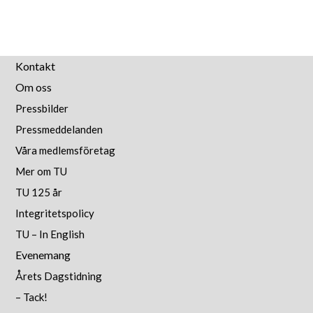
Kontakt
Om oss
Pressbilder
Pressmeddelanden
Våra medlemsföretag
Mer om TU
TU 125 år
Integritetspolicy
TU – In English
Evenemang
Årets Dagstidning
– Tack!