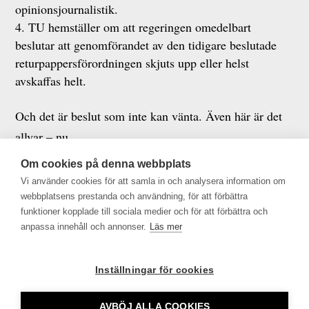
opinionsjournalistik.
TU hemställer om att regeringen omedelbart
beslutar att genomförandet av den tidigare beslutade
returpappersförordningen skjuts upp eller helst
avskaffas helt.
Och det är beslut som inte kan vänta. Även här är det
allvar – nu.
Om cookies på denna webbplats
Victoria Svanberg
Vi använder cookies för att samla in och analysera information om
Ordförande, TU och delägare i NWT-koncernen
webbplatsens prestanda och användning, för att förbättra
Jan Fager
funktioner kopplade till sociala medier och för att förbättra och
anpassa innehåll och annonser.
Läs mer
Tf vd, TU
Artikeln publicerades först av Altinget den 2 april
Inställningar för cookies
2020
.
AVBÖJ ALLA COOKIES