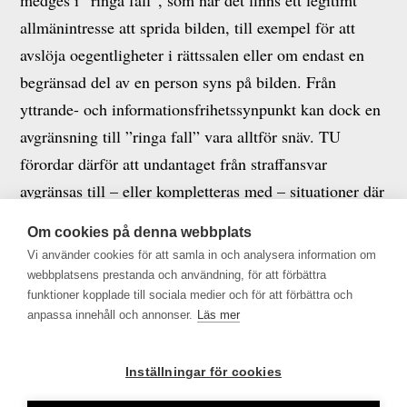
medges i ”ringa fall”, som när det finns ett legitimt
allmänintresse att sprida bilden, till exempel för att
avslöja oegentligheter i rättssalen eller om endast en
begränsad del av en person syns på bilden. Från
yttrande- och informationsfrihetssynpunkt kan dock en
avgränsning till ”ringa fall” vara alltför snäv. TU
förordar därför att undantaget från straffansvar
avgränsas till – eller kompletteras med – situationer där
fotograferingen varit ”försvarlig”.
Om cookies på denna webbplats
Vi använder cookies för att samla in och analysera information om
Stockholm 2018-08-20
webbplatsens prestanda och användning, för att förbättra
funktioner kopplade till sociala medier och för att förbättra och
TU – Medier i Sverige
anpassa innehåll och annonser.
Läs mer
Jeanette Gustafsdotter, VD
Inställningar för cookies
Per Hultengård, Jurist