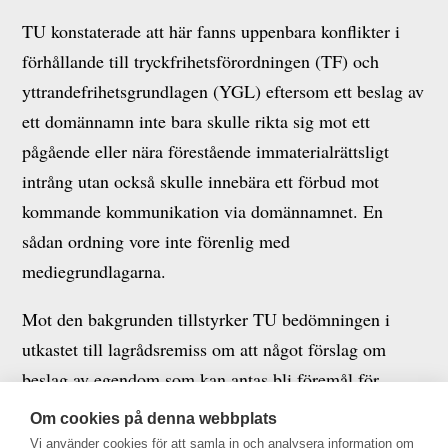
TU konstaterade att här fanns uppenbara konflikter i
förhållande till tryckfrihetsförordningen (TF) och
yttrandefrihetsgrundlagen (YGL) eftersom ett beslag av
ett domännamn inte bara skulle rikta sig mot ett
pågående eller nära förestående immaterialrättsligt
intrång utan också skulle innebära ett förbud mot
kommande kommunikation via domännamnet. En
sådan ordning vore inte förenlig med
mediegrundlagarna.
Mot den bakgrunden tillstyrker TU bedömningen i
utkastet till lagrådsremiss om att något förslag om
beslag av egendom som kan antas bli föremål för
förverkande inte bör läggas fram.
Om cookies på denna webbplats
Vi använder cookies för att samla in och analysera information om