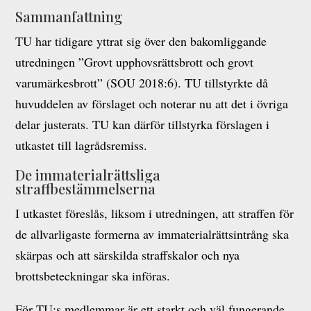
Sammanfattning
TU har tidigare yttrat sig över den bakomliggande
utredningen ”Grovt upphovsrättsbrott och grovt
varumärkesbrott” (SOU 2018:6). TU tillstyrkte då
huvuddelen av förslaget och noterar nu att det i övriga
delar justerats. TU kan därför tillstyrka förslagen i
utkastet till lagrådsremiss.
De immaterialrättsliga
straffbestämmelserna
I utkastet föreslås, liksom i utredningen, att straffen för
de allvarligaste formerna av immaterialrättsintrång ska
skärpas och att särskilda straffskalor och nya
brottsbeteckningar ska införas.
För TU:s medlemmar är ett starkt och väl fungerande