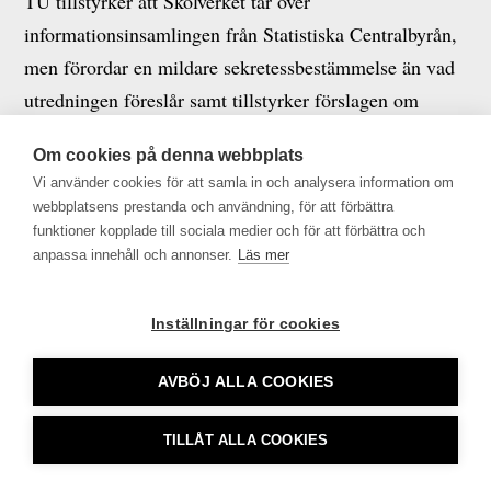
TU tillstyrker att Skolverket tar över
informationsinsamlingen från Statistiska Centralbyrån,
men förordar en mildare sekretessbestämmelse än vad
utredningen föreslår samt tillstyrker förslagen om
undantag från sekretess.
Om cookies på denna webbplats
Läs yttrandet i sin helhet här >>
Vi använder cookies för att samla in och analysera information om
webbplatsens prestanda och användning, för att förbättra
funktioner kopplade till sociala medier och för att förbättra och
anpassa innehåll och annonser.
Läs mer
Tidningsutgivarna •
info@tu.se
• 08-692 46 00 •
Inställningar för cookies
tu.se använder sig av Cookies
AVBÖJ ALLA COOKIES
TILLÅT ALLA COOKIES
CookieHub - Development mode