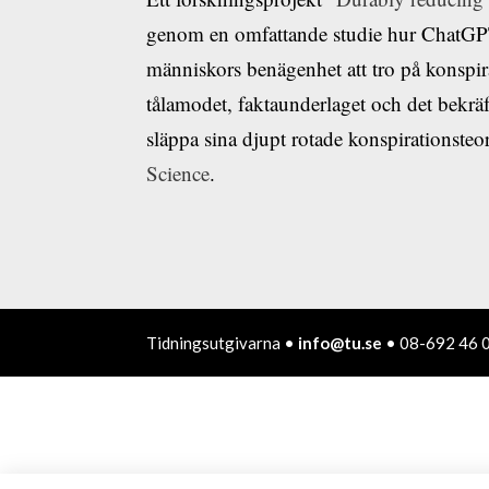
genom en omfattande studie hur ChatGPT
människors benägenhet att tro på konspir
tålamodet, faktaunderlaget och det bekräf
släppa sina djupt rotade konspirationsteo
Science
.
Tidningsutgivarna •
info@tu.se
• 08-692 46 0