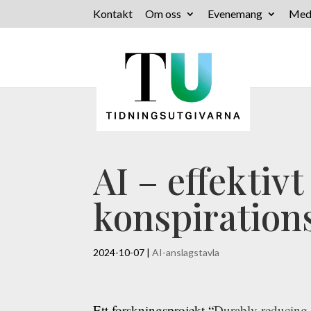
Kontakt
Om oss
Evenemang
Med
AI – effektiv
konspiration
2024-10-07
|
AI-anslagstavla
Ett forskningsprojekt “
Durably reducing 