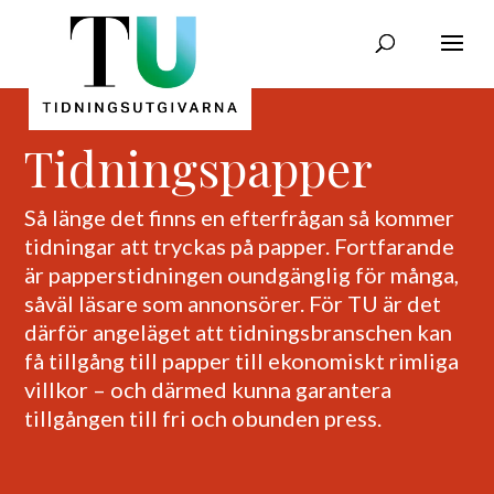
Tidningspapper
Så länge det finns en efterfrågan så kommer
tidningar att tryckas på papper. Fortfarande
är papperstidningen oundgänglig för många,
såväl läsare som annonsörer. För TU är det
därför angeläget att tidningsbranschen kan
få tillgång till papper till ekonomiskt rimliga
villkor – och därmed kunna garantera
tillgången till fri och obunden press.