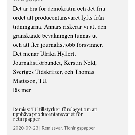
Det är bra för demokratin och det fria
ordet att producentansvaret lyfts från
tidningarna. Annars riskerar vi att den
granskande bevakningen tunnas ut
och att fler journalistjobb försvinner.
Det menar Ulrika Hyllert,
Journalistförbundet, Kerstin Neld,
Sveriges Tidskrifter, och Thomas
Mattsson, TU.
läs mer
Remiss: TU tillstyrker förslaget om att
upphäva producentansvaret för
returpapper
2020-09-23
|
Remissvar
,
Tidningspapper