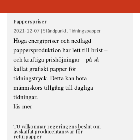
Papperspriser
2021-12-07
|
Ståndpunkt
,
Tidningspapper
Höga energipriser och nedlagd
pappersproduktion har lett till brist –
och kraftiga prishöjningar – på så
kallat grafiskt papper för
tidningstryck. Detta kan hota
människors tillgång till dagliga
tidningar.
läs mer
TU välkomnar regeringens beslut om
avskaffat producentansvar för
returpapper