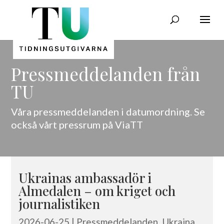
Pressmeddelanden från
TU
Våra pressmeddelanden i datumordning. Se
också vårt
pressrum på ViaTT
Ukrainas ambassadör i
Almedalen – om kriget och
journalistiken
2026-06-25
|
Pressmeddelanden
,
Ukraina