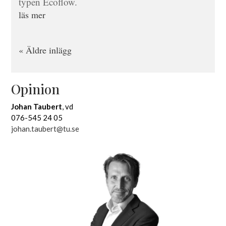
typen Ecoflow.
läs mer
« Äldre inlägg
Opinion
Johan Taubert
, vd
076-545 24 05
johan.taubert@tu.se