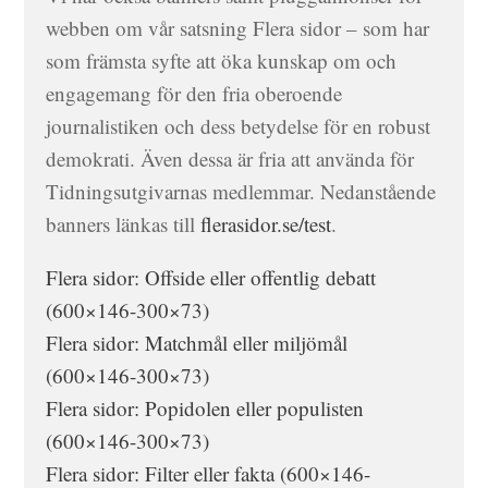
webben om vår satsning Flera sidor – som har
som främsta syfte att öka kunskap om och
engagemang för den fria oberoende
journalistiken och dess betydelse för en robust
demokrati. Även dessa är fria att använda för
Tidningsutgivarnas medlemmar. Nedanstående
banners länkas till
flerasidor.se/test
.
Flera sidor: Offside eller offentlig debatt
(600×146-300×73)
Flera sidor: Matchmål eller miljömål
(600×146-300×73)
Flera sidor: Popidolen eller populisten
(600×146-300×73)
Flera sidor: Filter eller fakta (600×146-