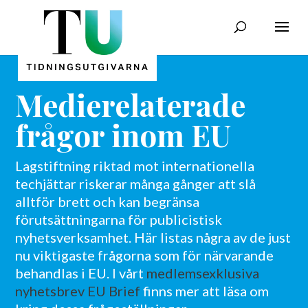
Medierelaterade
frågor inom EU
Lagstiftning riktad mot internationella
techjättar riskerar många gånger att slå
alltför brett och kan begränsa
förutsättningarna för publicistisk
nyhetsverksamhet. Här listas några av de just
nu viktigaste frågorna som för närvarande
behandlas i EU. I vårt
medlemsexklusiva
nyhetsbrev EU Brief
finns mer att läsa om