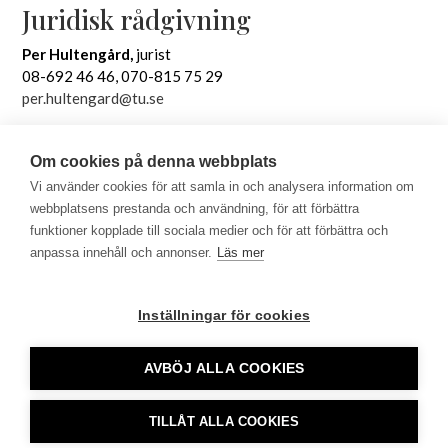
Juridisk rådgivning
Per Hultengård,
jurist
08-692 46 46, 070-815 75 29
per.hultengard@tu.se
Jan Fager,
jurist
08-692 46 06, 073-069 00 31
Om cookies på denna webbplats
jan.fager@tu.se
Vi använder cookies för att samla in och analysera information om
webbplatsens prestanda och användning, för att förbättra
funktioner kopplade till sociala medier och för att förbättra och
anpassa innehåll och annonser.
Läs mer
Inställningar för cookies
AVBÖJ ALLA COOKIES
Tidningsutgivarna •
info@tu.se
• 08-692 46 00 •
TILLÅT ALLA COOKIES
tu.se använder sig av Cookies