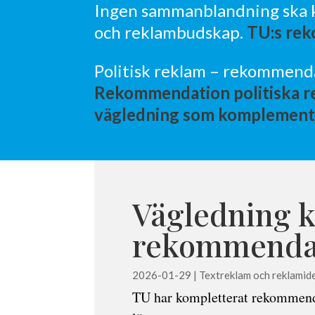
Ingen sammanblandning ska k
och reklambudskap.
TU:s re
Politisk reklam – rekommend
Rekommendation politiska 
vägledning som komplement 
Vägledning 
rekommenda
2026-01-29
|
Textreklam och reklamide
TU har kompletterat rekommend