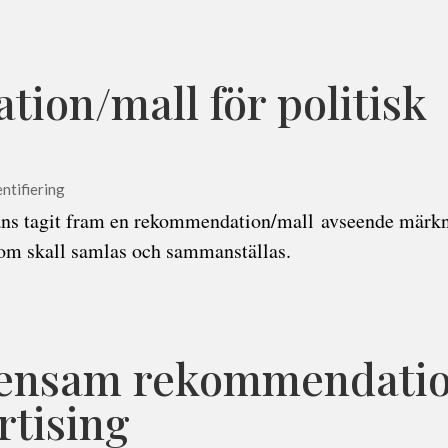
on/mall för politisk
ntifiering
s tagit fram en rekommendation/mall avseende märkn
som skall samlas och sammanställas.
ensam rekommendatio
rtising