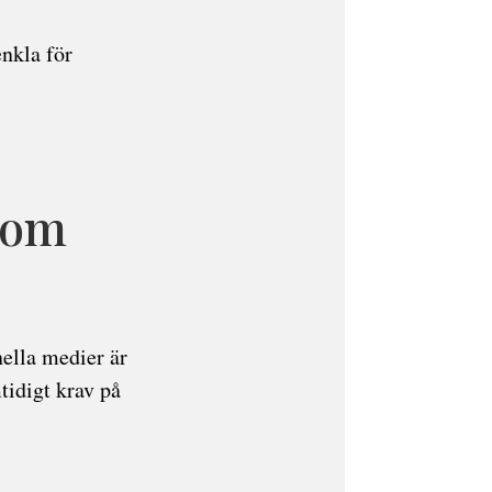
enkla för
 om
nella medier är
tidigt krav på