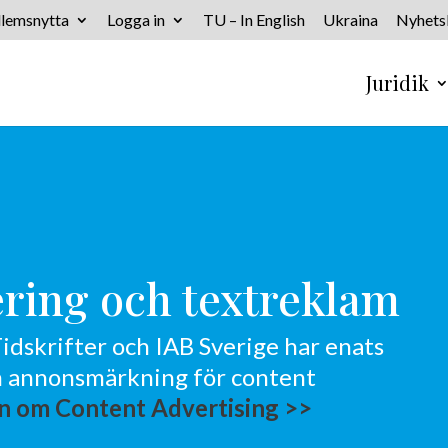
lemsnytta
Logga in
TU – In English
Ukraina
Nyhets
Juridik
ering och textreklam
idskrifter och IAB Sverige har enats
 annonsmärkning för content
 om Content Advertising >>