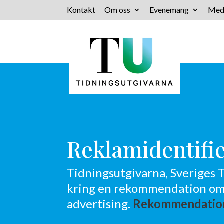
Kontakt
Om oss
Evenemang
Med
Reklamidentifi
Tidningsutgivarna, Sveriges T
kring en rekommendation om
advertising.
Rekommendation