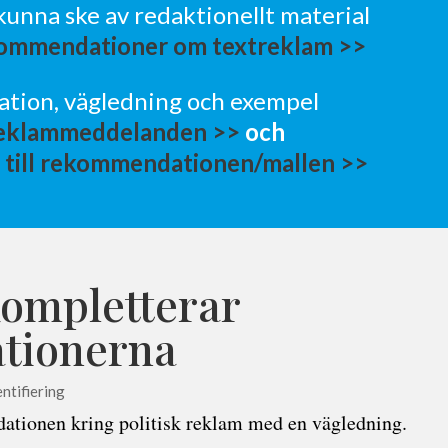
unna ske av redaktionellt material
kommendationer om textreklam >>
ation, vägledning och exempel
reklammeddelanden >>
och
till rekommendationen/mallen >>
kompletterar
tionerna
ntifiering
ationen kring politisk reklam med en vägledning.