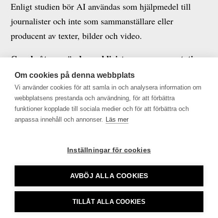
Enligt studien bör AI användas som hjälpmedel till
journalister och inte som sammanställare eller
producent av texter, bilder och video.
Google återanvänder publicisternas argumentation.
The Verge rapporterar om att
Google har stämt
Om cookies på denna webbplats
dataskrapningsföretaget SerpApi för att olagligt
Vi använder cookies för att samla in och analysera information om
webbplatsens prestanda och användning, för att förbättra
kringgå tekniska skydd och samla in och sälja data från
funktioner kopplade till sociala medier och för att förbättra och
Googles sökresultat. Fallet kan få stor betydelse för hur
anpassa innehåll och annonser.
Läs mer
sökdata får användas i kommersiella verktyg och AI-
tjänster. Googles argument i stämningen är i stora delar
Inställningar för cookies
av samma typ som publicister använder mot Google.
AVBÖJ ALLA COOKIES
TILLÅT ALLA COOKIES
Tidningsutgivarna •
info@tu.se
• 08-692 46 00 •
CookieHub - Development mode
tu.se använder sig av Cookies