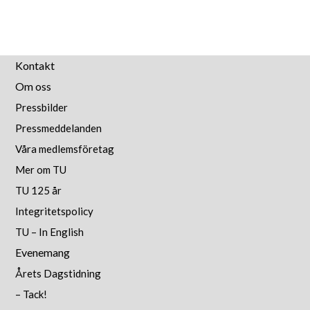
Kontakt
Om oss
Pressbilder
Pressmeddelanden
Våra medlemsföretag
Mer om TU
TU 125 år
Integritetspolicy
TU – In English
Evenemang
Årets Dagstidning
– Tack!