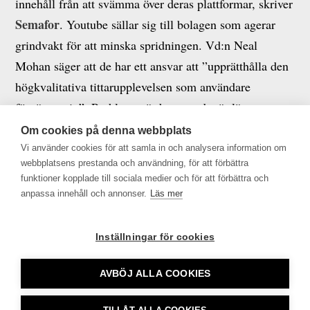
innehåll från att svämma över deras plattformar, skriver
Semafor
. Youtube sällar sig till bolagen som agerar
grindvakt för att minska spridningen. Vd:n Neal
Mohan säger att de har ett ansvar att ”upprätthålla den
högkvalitativa tittarupplevelsen som användare
förväntar sig”. Problemet är bara att det är lättare sagt
än gjort. En som vittnar om svårigheter är Instagram-
Om cookies på denna webbplats
chefen Adam Mosseri, som tillstår att deras system för
Vi använder cookies för att samla in och analysera information om
webbplatsens prestanda och användning, för att förbättra
att identifiera massproducerat AI-innehåll inte är så bra
funktioner kopplade till sociala medier och för att förbättra och
som de borde vara.
anpassa innehåll och annonser.
Läs mer
Inställningar för cookies
AVBÖJ ALLA COOKIES
Tidningsutgivarna •
info@tu.se
• 08-692 46 00 •