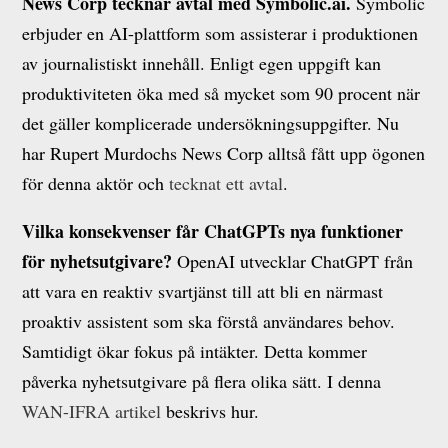
News Corp tecknar avtal med Symbolic.ai.
Symbolic
erbjuder en AI-plattform som assisterar i produktionen
av journalistiskt innehåll. Enligt egen uppgift kan
produktiviteten öka med så mycket som 90 procent när
det gäller komplicerade undersökningsuppgifter. Nu
har Rupert Murdochs News Corp alltså fått upp ögonen
för denna aktör och
tecknat ett avtal
.
Vilka konsekvenser får ChatGPTs nya funktioner
för nyhetsutgivare?
OpenAI utvecklar ChatGPT från
att vara en reaktiv svartjänst till att bli en närmast
proaktiv assistent som ska förstå användares behov.
Samtidigt ökar fokus på intäkter. Detta kommer
påverka nyhetsutgivare på flera olika sätt. I denna
WAN-IFRA artikel
beskrivs hur.