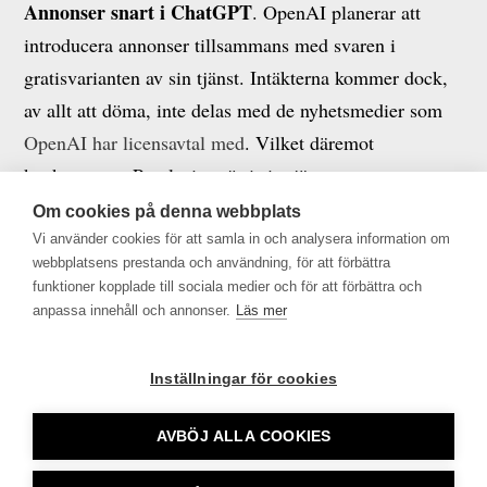
Annonser snart i ChatGPT
. OpenAI planerar att
introducera annonser tillsammans med svaren i
gratisvarianten av sin tjänst. Intäkterna kommer dock,
av allt att döma, inte delas med de nyhetsmedier som
OpenAI har licensavtal med
. Vilket däremot
konkurrenten Perplexity gör i sin tjänst.
Om cookies på denna webbplats
Amazon planerar att lansera en marknadsplats för
Vi använder cookies för att samla in och analysera information om
AI-innehåll.
Av allt att döma verkar
Amazon
webbplatsens prestanda och användning, för att förbättra
funktioner kopplade till sociala medier och för att förbättra och
förbereda lansering
av en marknadsplats där utgivare
anpassa innehåll och annonser.
Läs mer
kan sälja sitt innehåll till företag som erbjuder
produkter inom AI.
Inställningar för cookies
AVBÖJ ALLA COOKIES
Tidningsutgivarna •
info@tu.se
• 08-692 46 00 •