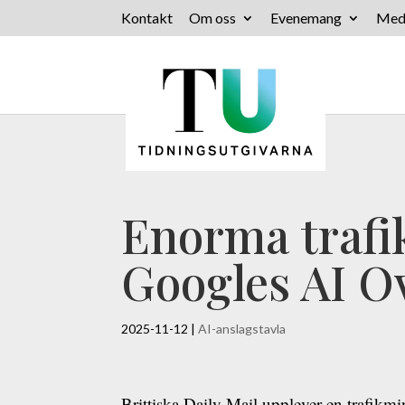
Kontakt
Om oss
Evenemang
Med
Enorma trafik
Googles AI O
2025-11-12
|
AI-anslagstavla
Brittiska Daily Mail upplever en trafikm