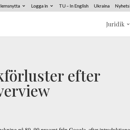
lemsnytta
Logga in
TU – In English
Ukraina
Nyhets
Juridik
förluster efter
verview
inskning på 80–90 procent från Google, efter introduktion