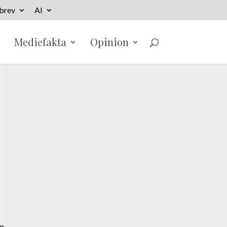
brev
AI
Mediefakta
Opinion
en