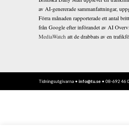
av AI-genererade sammanfattningar, up
Förra månaden rapporterade ett antal brit
från Google efter införandet av AI Over
MediaWatch
att de drabbats av en trafikfö
Tidningsutgivarna •
info@tu.se
• 08-692 46 0