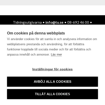
Tidningsutgivarna •
info@tu.se
• 08-692 46 00 •
tu.se använder sig av Cookies
Om cookies på denna webbplats
Vi använder cookies för att samla in och analysera information om
webbplatsens prestanda och användning, för att förbättra
funktioner kopplade till sociala medier och för att förbättra och
anpassa innehåll och annonser.
Läs mer
Inställningar för cookies
AVBÖJ ALLA COOKIES
TILLÅT ALLA COOKIES
CookieHub - Development mode