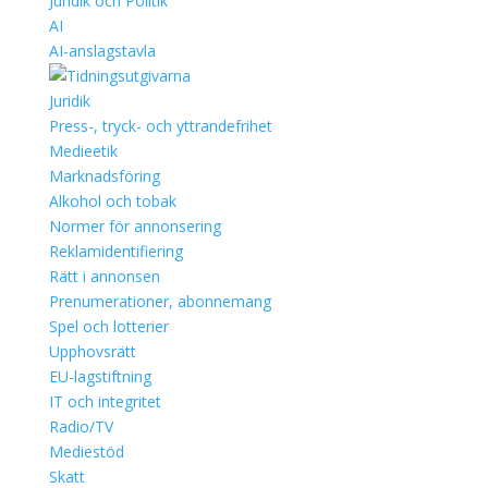
Juridik och Politik
AI
AI-anslagstavla
Juridik
Press-, tryck- och yttrandefrihet
Medieetik
Marknadsföring
Alkohol och tobak
Normer för annonsering
Reklamidentifiering
Rätt i annonsen
Prenumerationer, abonnemang
Spel och lotterier
Upphovsrätt
EU-lagstiftning
IT och integritet
Radio/TV
Mediestöd
Skatt