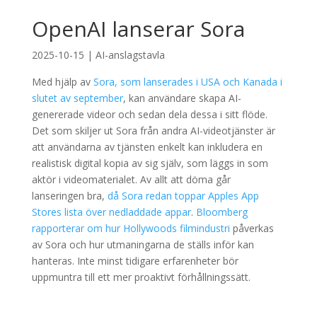
OpenAI lanserar Sora
2025-10-15
|
AI-anslagstavla
Med hjälp av
Sora, som lanserades i USA och Kanada i
slutet av september
, kan användare skapa AI-
genererade videor och sedan dela dessa i sitt flöde.
Det som skiljer ut Sora från andra AI-videotjänster är
att användarna av tjänsten enkelt kan inkludera en
realistisk digital kopia av sig själv, som läggs in som
aktör i videomaterialet. Av allt att döma går
lanseringen bra,
då Sora redan toppar Apples App
Stores lista över nedladdade appar
.
Bloomberg
rapporterar om hur Hollywoods filmindustri
påverkas
av Sora och hur utmaningarna de ställs inför kan
hanteras. Inte minst tidigare erfarenheter bör
uppmuntra till ett mer proaktivt förhållningssätt.