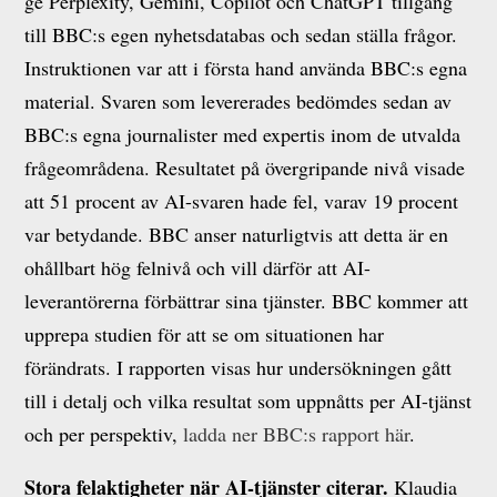
ge Perplexity, Gemini, Copilot och ChatGPT tillgång
till BBC:s egen nyhetsdatabas och sedan ställa frågor.
Instruktionen var att i första hand använda BBC:s egna
material. Svaren som levererades bedömdes sedan av
BBC:s egna journalister med expertis inom de utvalda
frågeområdena. Resultatet på övergripande nivå visade
att 51 procent av AI-svaren hade fel, varav 19 procent
var betydande. BBC anser naturligtvis att detta är en
ohållbart hög felnivå och vill därför att AI-
leverantörerna förbättrar sina tjänster. BBC kommer att
upprepa studien för att se om situationen har
förändrats. I rapporten visas hur undersökningen gått
till i detalj och vilka resultat som uppnåtts per AI-tjänst
och per perspektiv,
ladda ner BBC:s rapport här
.
Stora felaktigheter när AI-tjänster citerar.
Klaudia