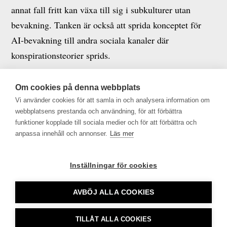
annat fall fritt kan växa till sig i subkulturer utan
bevakning. Tanken är också att sprida konceptet för
AI-bevakning till andra sociala kanaler där
konspirationsteorier sprids.
McKinsey’s AI-undervisning.
Genom
AI in Action
Om cookies på denna webbplats
erbjuder McKinsey digitala kurser där deras experter
Vi använder cookies för att samla in och analysera information om
beskriver hur AI kan utnyttjas för att transformera
webbplatsens prestanda och användning, för att förbättra
funktioner kopplade till sociala medier och för att förbättra och
affärsverksamheter. Insikterna beskrivs genom video,
anpassa innehåll och annonser.
Läs mer
pod och text och som kompletteras med frågor till
läsaren.
Inställningar för cookies
AVBÖJ ALLA COOKIES
Tidningsutgivarna •
info@tu.se
• 08-692 46 00 •
TILLÅT ALLA COOKIES