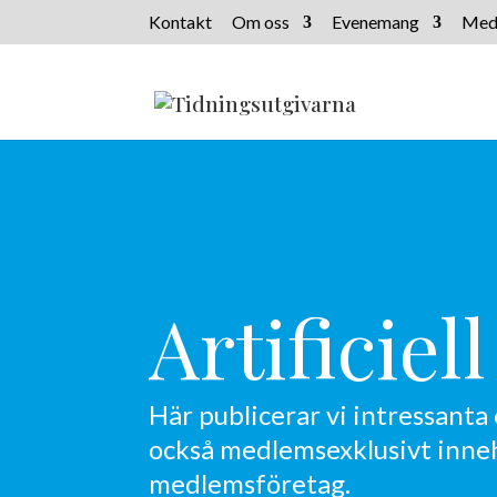
Kontakt
Om oss
Evenemang
Med
Artificiel
Här publicerar vi intressant
också medlemsexklusivt innehå
medlemsföretag.