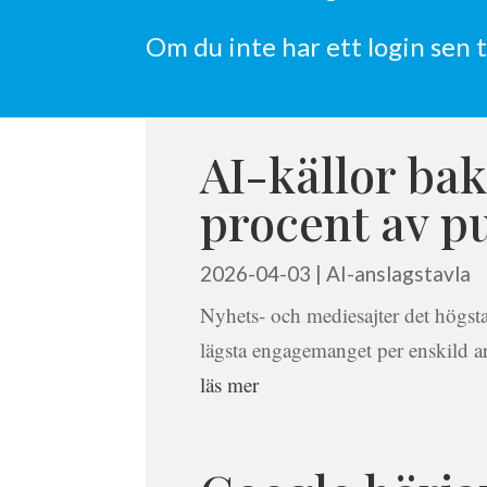
Om du inte har ett login sen 
AI-källor ba
procent av pu
2026-04-03
|
AI-anslagstavla
Nyhets- och mediesajter det högsta 
lägsta engagemanget per enskild ar
läs mer