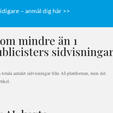
tidigare – anmäl dig här >>
kom mindre än 1
blicisters sidvisninga
totala antalet sidvisningar från AI-plattformar, men det
tikel.