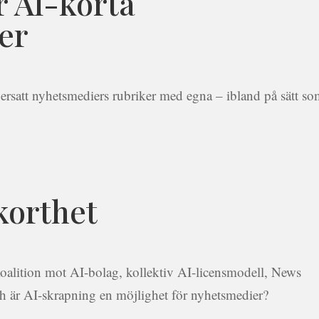
r AI-korta
er
 ersatt nyhetsmediers rubriker med egna – ibland på sätt s
korthet
koalition mot AI-bolag, kollektiv AI-licensmodell, News
ch är AI-skrapning en möjlighet för nyhetsmedier?