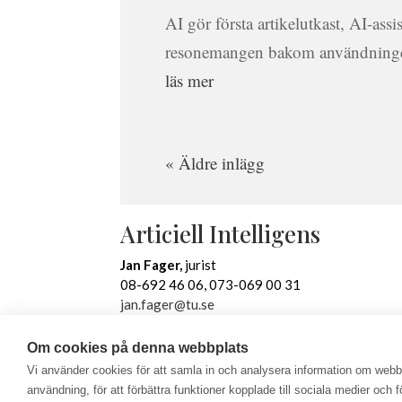
AI gör första artikelutkast, AI-ass
resonemangen bakom användningen
läs mer
« Äldre inlägg
Articiell Intelligens
Jan Fager,
jurist
08-692 46 06, 073-069 00 31
jan.fager@tu.se
Per Hultengård,
jurist
Om cookies på denna webbplats
08-692 46 46, 070-815 75 29
Vi använder cookies för att samla in och analysera information om web
per.hultengard@tu.se
användning, för att förbättra funktioner kopplade till sociala medier och 