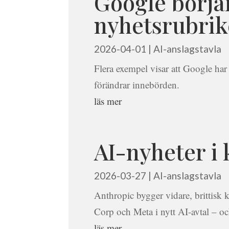
Google börja
nyhetsrubrik
2026-04-01
|
AI-anslagstavla
Flera exempel visar att Google har
förändrar innebörden.
läs mer
AI-nyheter i 
2026-03-27
|
AI-anslagstavla
Anthropic bygger vidare, brittisk 
Corp och Meta i nytt AI-avtal – o
läs mer