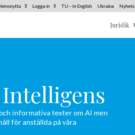
lemsnytta
Logga in
TU – In English
Ukraina
Nyhets
Juridik
l Intelligens
a och informativa texter om AI men
ll för anställda på våra