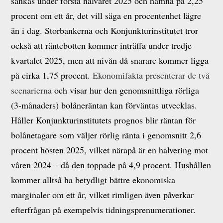
sänkas under första halvåret 2025 och hamna på 2,25
procent om ett år, det vill säga en procentenhet lägre
än i dag. Storbankerna och Konjunkturinstitutet tror
också att räntebotten kommer inträffa under tredje
kvartalet 2025, men att nivån då snarare kommer ligga
på cirka 1,75 procent.
Ekonomifakta presenterar de två
scenarierna
och visar hur den genomsnittliga rörliga
(3-månaders) bolåneräntan kan förväntas utvecklas.
Håller Konjunkturinstitutets prognos blir räntan för
bolånetagare som väljer rörlig ränta i genomsnitt 2,6
procent hösten 2025, vilket närapå är en halvering mot
våren 2024 – då den toppade på 4,9 procent. Hushållen
kommer alltså ha betydligt bättre ekonomiska
marginaler om ett år, vilket rimligen även påverkar
efterfrågan på exempelvis tidningsprenumerationer.