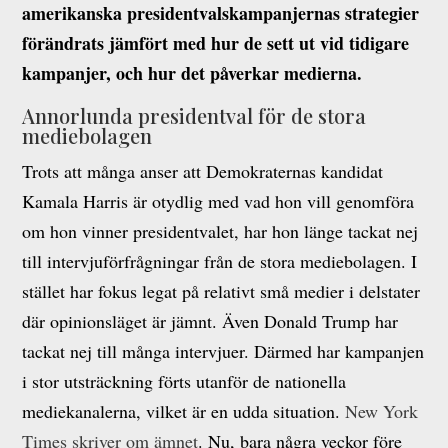
amerikanska presidentvalskampanjernas strategier
förändrats jämfört med hur de sett ut vid tidigare
kampanjer, och hur det påverkar medierna.
Annorlunda presidentval för de stora
mediebolagen
Trots att många anser att Demokraternas kandidat
Kamala Harris är otydlig med vad hon vill genomföra
om hon vinner presidentvalet, har hon länge tackat nej
till intervjuförfrågningar från de stora mediebolagen. I
stället har fokus legat på relativt små medier i delstater
där opinionsläget är jämnt. Även Donald Trump har
tackat nej till många intervjuer. Därmed har kampanjen
i stor utsträckning förts utanför de nationella
mediekanalerna, vilket är en udda situation.
New York
Times skriver om ämnet
. Nu, bara några veckor före