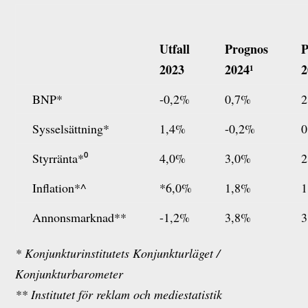
Utfall
Prognos
P
2023
2024¹
2
BNP*
-0,2%
0,7%
2
Sysselsättning*
1,4%
-0,2%
0
Styrränta*⁰
4,0%
3,0%
2
Inflation*^
*6,0%
1,8%
1
Annonsmarknad**
-1,2%
3,8%
3
* Konjunkturinstitutets Konjunkturläget /
Konjunkturbarometer
** Institutet för reklam och mediestatistik