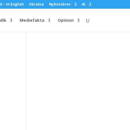
U – In English
Ukraina
Nyhetsbrev
AI
idik
Mediefakta
Opinion