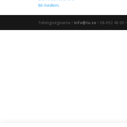
Bli medlem.
Tidningsutgivarna •
info@tu.se
• 08-692 46 00 •