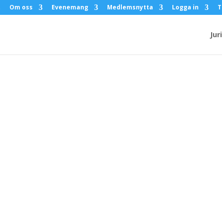
t
Om oss
Evenemang
Medlemsnytta
Logga in
T
Jur