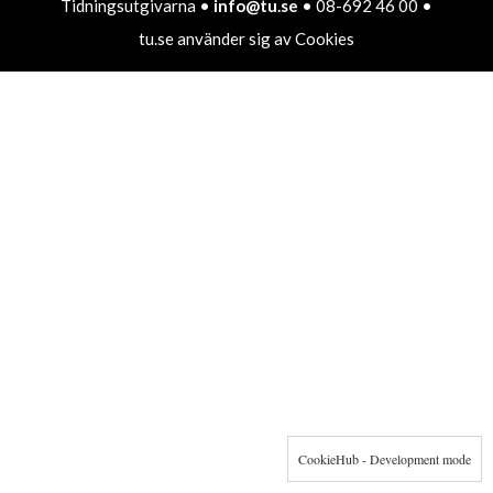
Tidningsutgivarna •
info@tu.se
• 08-692 46 00 •
tu.se använder sig av Cookies
CookieHub - Development mode