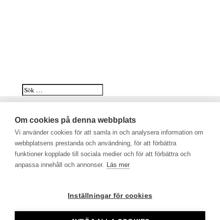
Om cookies på denna webbplats
Juridik och Politik – September
Vi använder cookies för att samla in och analysera information om
2025
webbplatsens prestanda och användning, för att förbättra
funktioner kopplade till sociala medier och för att förbättra och
anpassa innehåll och annonser.
Läs mer
2025-09-25
|
Nyhetsbrev Juridik och Politik
Du måste logga in för att se detta innehåll. Vänligen
Inställningar för cookies
Logga in
. Inte medlem?
Bli medlem.