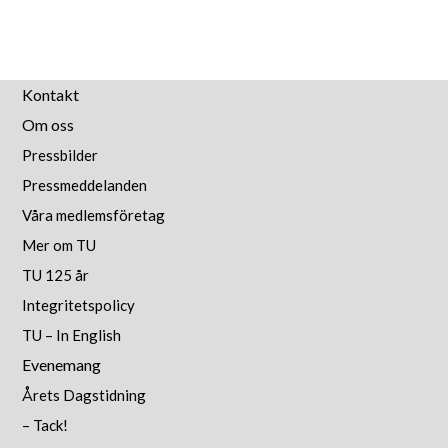
Kontakt
Om oss
Pressbilder
Pressmeddelanden
Våra medlemsföretag
Mer om TU
TU 125 år
Integritetspolicy
TU – In English
Evenemang
Årets Dagstidning
– Tack!