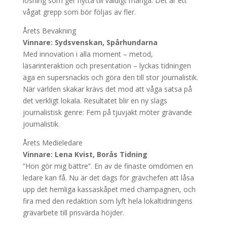
lösning som ger nytta till väldigt många. Det är ett
vågat grepp som bör följas av fler.
Årets Bevakning
Vinnare: Sydsvenskan, Spårhundarna
Med innovation i alla moment – metod,
läsarinteraktion och presentation – lyckas tidningen
äga en supersnackis och göra den till stor journalistik.
När världen skakar krävs det mod att våga satsa på
det verkligt lokala. Resultatet blir en ny slags
journalistisk genre: Fem på tjuvjakt möter grävande
journalistik.
Årets Medieledare
Vinnare: Lena Kvist, Borås Tidning
”Hon gör mig bättre”. En av de finaste omdömen en
ledare kan få. Nu är det dags för grävchefen att låsa
upp det hemliga kassaskåpet med champagnen, och
fira med den redaktion som lyft hela lokaltidningens
grävarbete till prisvärda höjder.