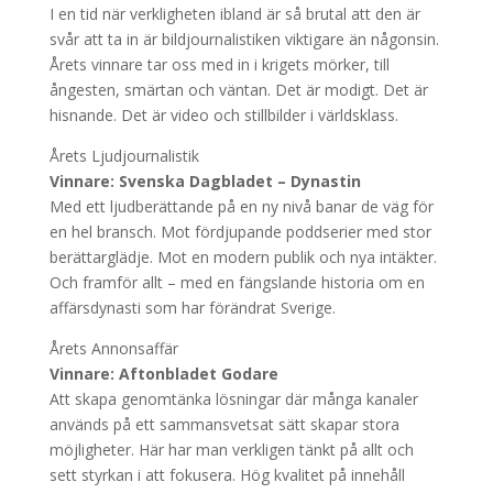
I en tid när verkligheten ibland är så brutal att den är
svår att ta in är bildjournalistiken viktigare än någonsin.
Årets vinnare tar oss med in i krigets mörker, till
ångesten, smärtan och väntan. Det är modigt. Det är
hisnande. Det är video och stillbilder i världsklass.
Årets Ljudjournalistik
Vinnare: Svenska Dagbladet – Dynastin
Med ett ljudberättande på en ny nivå banar de väg för
en hel bransch. Mot fördjupande poddserier med stor
berättarglädje. Mot en modern publik och nya intäkter.
Och framför allt – med en fängslande historia om en
affärsdynasti som har förändrat Sverige.
Årets Annonsaffär
Vinnare: Aftonbladet Godare
Att skapa genomtänka lösningar där många kanaler
används på ett sammansvetsat sätt skapar stora
möjligheter. Här har man verkligen tänkt på allt och
sett styrkan i att fokusera. Hög kvalitet på innehåll