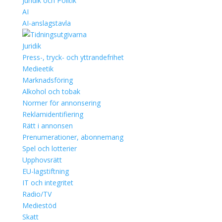
Juridik och Politik
AI
AI-anslagstavla
Juridik
Press-, tryck- och yttrandefrihet
Medieetik
Marknadsföring
Alkohol och tobak
Normer för annonsering
Reklamidentifiering
Rätt i annonsen
Prenumerationer, abonnemang
Spel och lotterier
Upphovsrätt
EU-lagstiftning
IT och integritet
Radio/TV
Mediestöd
Skatt