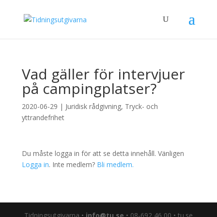
Vad gäller för intervjuer
på campingplatser?
2020-06-29
|
Juridisk rådgivning
,
Tryck- och
yttrandefrihet
Du måste logga in för att se detta innehåll. Vänligen
Logga in
. Inte medlem?
Bli medlem.
Tidningsutgivarna •
info@tu.se
• 08-692 46 00 • tu.se