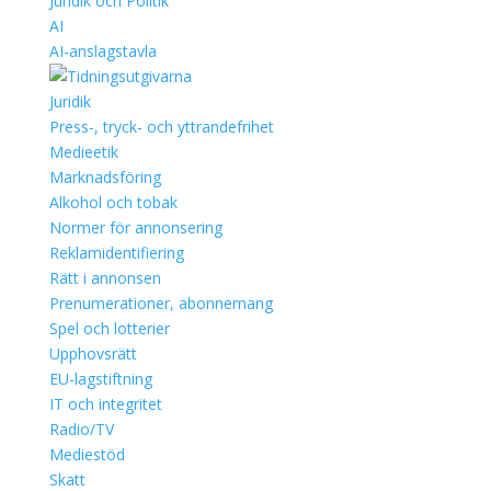
Juridik och Politik
AI
AI-anslagstavla
Juridik
Press-, tryck- och yttrandefrihet
Medieetik
Marknadsföring
Alkohol och tobak
Normer för annonsering
Reklamidentifiering
Rätt i annonsen
Prenumerationer, abonnemang
Spel och lotterier
Upphovsrätt
EU-lagstiftning
IT och integritet
Radio/TV
Mediestöd
Skatt