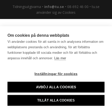
Tidningsutgivarna •
info@tu.se
• 08-692 46 00 • tu.se
använder sig av Cookies
Om cookies på denna webbplats
Vi använder cookies för att samla in och analysera information om
webbplatsens prestanda och användning, för att förbättra
funktioner kopplade till sociala medier och för att förbättra och
anpassa innehåll och annonser.
Läs mer
Inställningar för cookies
AVBÖJ ALLA COOKIES
TILLÅT ALLA COOKIES
CookieHub - Development mode