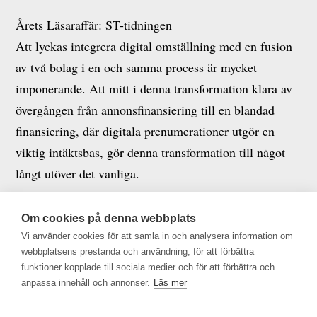
Årets Läsaraffär: ST-tidningen
Att lyckas integrera digital omställning med en fusion
av två bolag i en och samma process är mycket
imponerande. Att mitt i denna transformation klara av
övergången från annonsfinansiering till en blandad
finansiering, där digitala prenumerationer utgör en
viktig intäktsbas, gör denna transformation till något
långt utöver det vanliga.
Årets Medieledare: Maya Dahlén, Göteborgs-Posten
Om cookies på denna webbplats
Alla redaktioner skulle behöva ett bultande hjärta. En
Vi använder cookies för att samla in och analysera information om
ledare som ”sveper med oss i glädjen över en bra
webbplatsens prestanda och användning, för att förbättra
funktioner kopplade till sociala medier och för att förbättra och
nyhet”. Hon är ett sådant kraftverk. En ledare som
anpassa innehåll och annonser.
Läs mer
skapat resultat med värme, närvaro och ett starkt
engagemang.