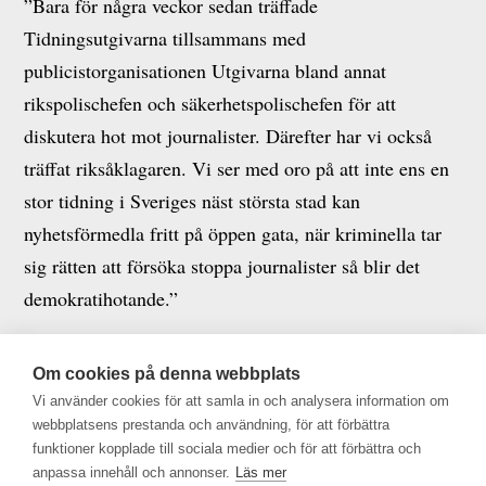
”Bara för några veckor sedan träffade
Tidningsutgivarna tillsammans med
publicistorganisationen Utgivarna bland annat
rikspolischefen och säkerhetspolischefen för att
diskutera hot mot journalister. Därefter har vi också
träffat riksåklagaren. Vi ser med oro på att inte ens en
stor tidning i Sveriges näst största stad kan
nyhetsförmedla fritt på öppen gata, när kriminella tar
sig rätten att försöka stoppa journalister så blir det
demokratihotande.”
Ytterligare info
:
Om cookies på denna webbplats
Christofer Ahlqvist: 070-562 41 06 eller
Vi använder cookies för att samla in och analysera information om
webbplatsens prestanda och användning, för att förbättra
christofer.ahlqvist@gp.se
funktioner kopplade till sociala medier och för att förbättra och
anpassa innehåll och annonser.
Läs mer