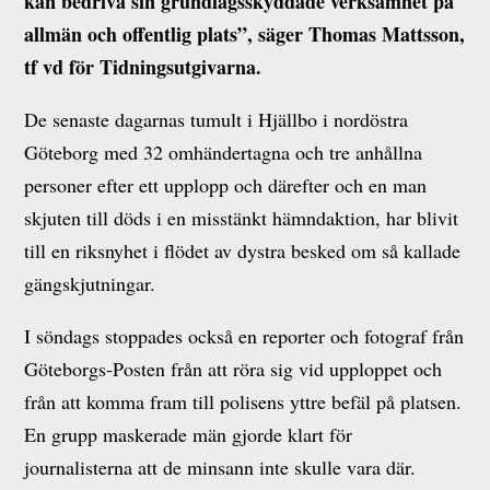
kan bedriva sin grundlagsskyddade verksamhet på
allmän och offentlig plats”, säger Thomas Mattsson,
tf vd för Tidningsutgivarna.
De senaste dagarnas tumult i Hjällbo i nordöstra
Göteborg med 32 omhändertagna och tre anhållna
personer efter ett upplopp och därefter och en man
skjuten till döds i en misstänkt hämndaktion, har blivit
till en riksnyhet i flödet av dystra besked om så kallade
gängskjutningar.
I söndags stoppades också en reporter och fotograf från
Göteborgs-Posten från att röra sig vid upploppet och
från att komma fram till polisens yttre befäl på platsen.
En grupp maskerade män gjorde klart för
journalisterna att de minsann inte skulle vara där.