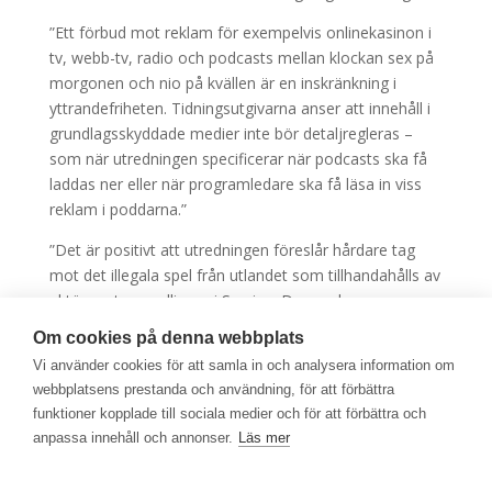
”Ett förbud mot reklam för exempelvis onlinekasinon i
tv, webb-tv, radio och podcasts mellan klockan sex på
morgonen och nio på kvällen är en inskränkning i
yttrandefriheten. Tidningsutgivarna anser att innehåll i
grundlagsskyddade medier inte bör detaljregleras –
som när utredningen specificerar när podcasts ska få
laddas ner eller när programledare ska få läsa in viss
reklam i poddarna.”
”Det är positivt att utredningen föreslår hårdare tag
mot det illegala spel från utlandet som tillhandahålls av
aktörer utan spellicens i Sverige. Dessa skapar en
osund konkurrens och tar inget ansvar för
Om cookies på denna webbplats
konsumentskyddet här. Men det är knappast rimligt att
Vi använder cookies för att samla in och analysera information om
de bolag som faktiskt har svensk spellicens inte fullt ut
webbplatsens prestanda och användning, för att förbättra
ska få presentera sig i svenska tv-kanaler,
funktioner kopplade till sociala medier och för att förbättra och
onlinetidningar och podcasts som omfattas av
anpassa innehåll och annonser.
Läs mer
Yttrandefrihetsgrundlagen.”