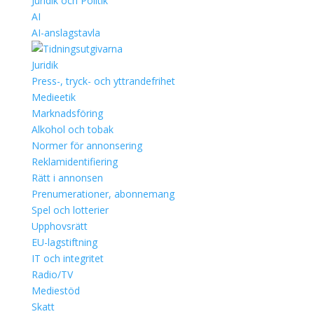
Juridik och Politik
AI
AI-anslagstavla
Juridik
Press-, tryck- och yttrandefrihet
Medieetik
Marknadsföring
Alkohol och tobak
Normer för annonsering
Reklamidentifiering
Rätt i annonsen
Prenumerationer, abonnemang
Spel och lotterier
Upphovsrätt
EU-lagstiftning
IT och integritet
Radio/TV
Mediestöd
Skatt