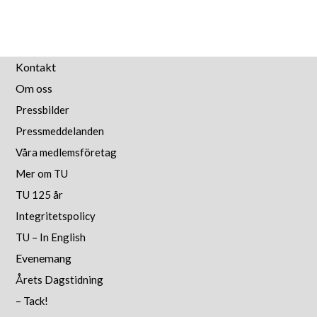
Kontakt
Om oss
Pressbilder
Pressmeddelanden
Våra medlemsföretag
Mer om TU
TU 125 år
Integritetspolicy
TU – In English
Evenemang
Årets Dagstidning
– Tack!