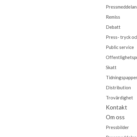
Pressmeddelan
Remiss
Debatt
Press- tryck oc
Public service
Offentlighetsp
Skatt
Tidningspappe
Distribution
Trovärdighet
Kontakt
Om oss
Pressbilder