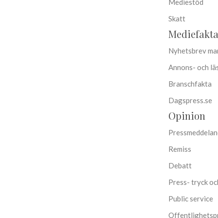
Mediestöd
Skatt
Mediefakt
Nyhetsbrev mar
Annons- och lä
Branschfakta
Dagspress.se
Opinion
Pressmeddelan
Remiss
Debatt
Press- tryck oc
Public service
Offentlighetsp