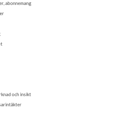
er, abonnemang
ier
g
et
a
knad och insikt
sarintäkter