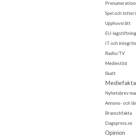
Prenumeration
Spel och lotter
Upphovsrätt
EU-lagstiftnin
IT och integrit
Radio/TV
Mediestöd
Skatt
Mediefakt
Nyhetsbrev mar
Annons- och lä
Branschfakta
Dagspress.se
Opinion