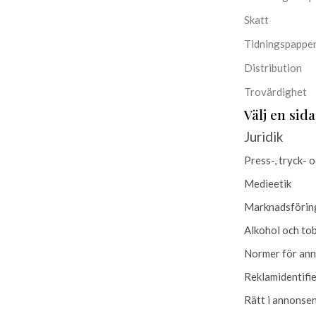
Skatt
Tidningspappe
Distribution
Trovärdighet
Välj en sida
Juridik
Press-, tryck- 
Medieetik
Marknadsförin
Alkohol och to
Normer för an
Reklamidentifi
Rätt i annonse