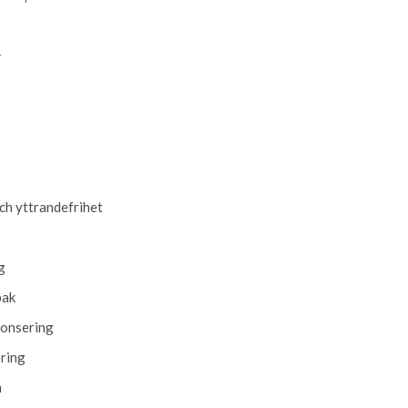
r
och yttrandefrihet
g
bak
nonsering
ering
n