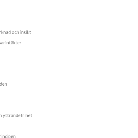
a
knad och insikt
sarintäkter
den
h yttrandefrihet
rincipen