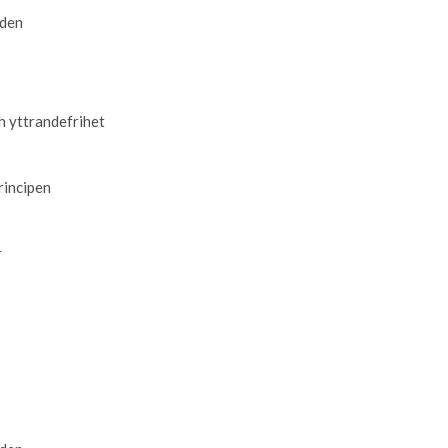
den
h yttrandefrihet
rincipen
r