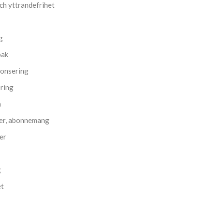
och yttrandefrihet
g
bak
nonsering
ering
n
er, abonnemang
ier
g
et