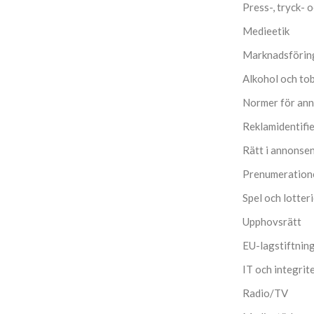
Press-, tryck- 
Medieetik
Marknadsförin
Alkohol och to
Normer för an
Reklamidentifi
Rätt i annonse
Prenumeration
Spel och lotter
Upphovsrätt
EU-lagstiftnin
IT och integrit
Radio/TV