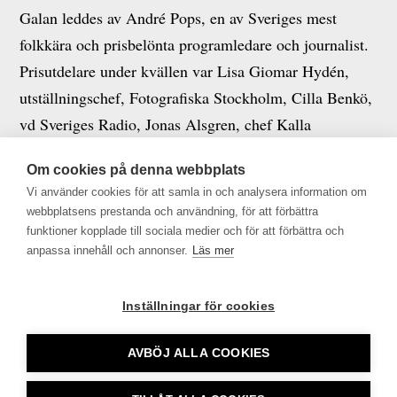
Galan leddes av André Pops, en av Sveriges mest
folkkära och prisbelönta programledare och journalist.
Prisutdelare under kvällen var Lisa Giomar Hydén,
utställningschef, Fotografiska Stockholm, Cilla Benkö,
vd Sveriges Radio, Jonas Alsgren, chef Kalla
fakta/TV4, Svitlana Zalisjtjuk, Ukrainas extraordinarie
Om cookies på denna webbplats
och befullmäktigade ambassadör i Sverige, Johanna
Vi använder cookies för att samla in och analysera information om
Odlander, vd och chefredaktör på UNT samt Charlotta
webbplatsens prestanda och användning, för att förbättra
Friborg, divisionschef Riks på Sveriges Radio och
funktioner kopplade till sociala medier och för att förbättra och
anpassa innehåll och annonser.
Läs mer
juryns huvudordförande.
Läs mer om juryn, priskriterierna och om övriga
Inställningar för cookies
nominerade på Tidningsutgivarnas webbplats.
AVBÖJ ALLA COOKIES