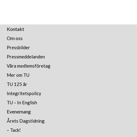
Kontakt
Om oss
Pressbilder
Pressmeddelanden
Våra medlemsföretag
Mer om TU
TU 125 år
Integritetspolicy
TU – In English
Evenemang
Årets Dagstidning
– Tack!