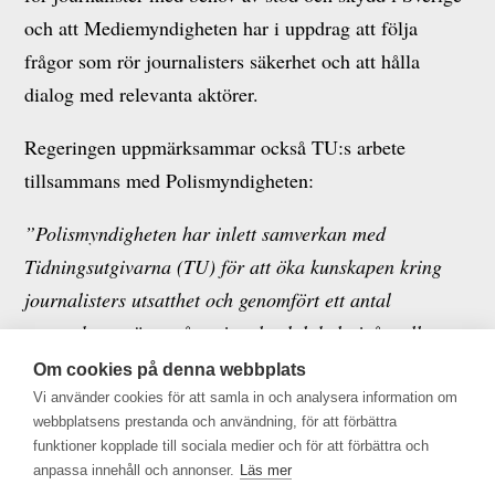
och att Mediemyndigheten har i uppdrag att följa
frågor som rör journalisters säkerhet och att hålla
dialog med relevanta aktörer.
Regeringen uppmärksammar också TU:s arbete
tillsammans med Polismyndigheten:
”Polismyndigheten har inlett samverkan med
Tidningsutgivarna (TU) för att öka kunskapen kring
journalisters utsatthet och genomfört ett antal
samverkansmöten på regional och lokal nivå mellan
Polismyndigheten och TU:s medlemmar. Syftet är att
Om cookies på denna webbplats
skapa en långsiktig brottsförebyggande samverkan
Vi använder cookies för att samla in och analysera information om
webbplatsens prestanda och användning, för att förbättra
mellan myndigheten och nyhetsredaktioner med fokus
funktioner kopplade till sociala medier och för att förbättra och
på bl.a. att minska journalisters utsatthet.”
anpassa innehåll och annonser.
Läs mer