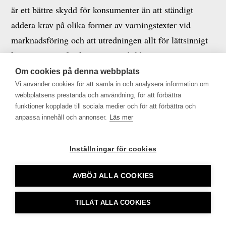
är ett bättre skydd för konsumenter än att ständigt
addera krav på olika former av varningstexter vid
marknadsföring och att utredningen allt för lättsinnigt
konstaterar att förslaget om särskild
upplysning/varningstext inte kommer i konflikt med
Om cookies på denna webbplats
grundlagarna.
Vi använder cookies för att samla in och analysera information om
webbplatsens prestanda och användning, för att förbättra
funktioner kopplade till sociala medier och för att förbättra och
Remissyttrandet i sin helhet här >>
anpassa innehåll och annonser.
Läs mer
Inställningar för cookies
Tidningsutgivarna •
info@tu.se
• 08-692 46 00 •
AVBÖJ ALLA COOKIES
tu.se använder sig av Cookies
TILLÅT ALLA COOKIES
CookieHub - Development mode