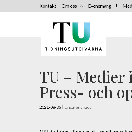
Kontakt
Om oss
Evenemang
Med
TU – Medier i
Press- och o
2021-08-05
|
Uncategorized
Vill du jobba för att stärka mediernas för