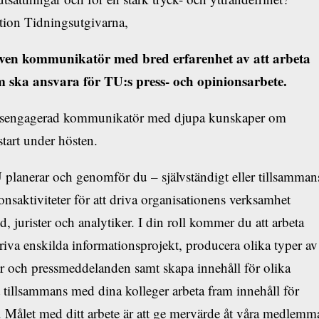
tion Tidningsutgivarna,
riven kommunikatör med bred erfarenhet av att arbeta
m ska ansvara för TU:s press- och opinionsarbete.
ällsengagerad kommunikatör med djupa kunskaper om
tart under hösten.
planerar och genomför du – självständigt eller tillsamman
saktiviteter för att driva organisationens verksamhet
, jurister och analytiker. I din roll kommer du att arbeta
riva enskilda informationsprojekt, producera olika typer av
lar och pressmeddelanden samt skapa innehåll för olika
tillsammans med dina kolleger arbeta fram innehåll för
 Målet med ditt arbete är att ge mervärde åt våra medlemm