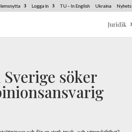
lemsnytta
Logga in
TU – In English
Ukraina
Nyhets
Juridik
 Sverige söker
pinionsansvarig
utsättningar och för en stark tryck- och yttrandefrihet?