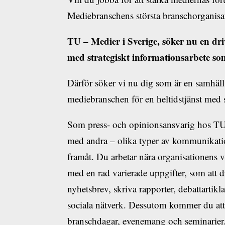
Mediebranschens största branschorganisa
TU – Medier i Sverige, söker nu en d
med strategiskt informationsarbete so
Därför söker vi nu dig som är en samh
mediebranschen för en heltidstjänst med s
Som press- och opinionsansvarig hos TU 
med andra – olika typer av kommunikation
framåt. Du arbetar nära organisationens vd
med en rad varierade uppgifter, som att d
nyhetsbrev, skriva rapporter, debattartik
sociala nätverk. Dessutom kommer du att 
branschdagar, evenemang och seminarier.