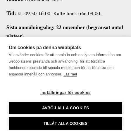
Tid:
kl. 09.30-16.00. Kaffe finns från 09.00.
Sista anmälningsdag: 22 november (begränsat antal
platser)
Om cookies på denna webbplats
Bokningsvillkor >>
Vi använder cookies för att samla in och analysera information om
webbplatsens prestanda och användning, för att förbättra
Frågor kring din anmälan eller anmälan till reservlista
funktioner kopplade till sociala medier och för att förbättra och
mejlas till
admin@tu.se
anpassa innehåll och annonser.
Läs mer
Inställningar för cookies
AVBÖJ ALLA COOKIES
Tidningsutgivarna •
info@tu.se
• 08-692 46 00 •
TILLÅT ALLA COOKIES
tu.se använder sig av Cookies