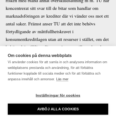
risken med bland annat överskuldsättning m m. TU har
koncentrerat sitt svar till de bitar som handlar om
marknadsföringen av krediter där vi vänder oss mot ett
antal saker. Främst anser TU att det inte behövs
förtydligande av måttfullhetskravet i
konsumentkreditlagen utan att resurser i stället, om det
behövs, bör tillföras för att utöva mer tillsyn, bevaka,
beivra och därigenom skapa praxis och att de undantag
Om cookies på denna webbplats
som finns i TF och YGL avseende krav på att lämna
Vi använder cookies för att samla in och analysera information om
webbplatsens prestanda och användning, för att förbättra
varningstexter med mera vid marknadsföring av
funktioner kopplade till sociala medier och för att förbättra och
principiella skäl ska tillämpas oerhört restriktivt.
anpassa innehåll och annonser.
Läs mer
Läs yttrandet i sin helhet här >>
Inställningar för cookies
AVBÖJ ALLA COOKIES