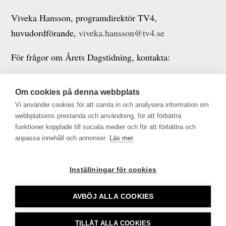
Viveka Hansson, programdirektör TV4,
huvudordförande,
viveka.hansson@tv4.se
För frågor om Årets Dagstidning, kontakta:
Johan Taubert, vd TU,
johan.taubert@tu.se
, 076-545
Om cookies på denna webbplats
24 05
Vi använder cookies för att samla in och analysera information om
webbplatsens prestanda och användning, för att förbättra
Bodil Gidlund, projektledare TU,
bodil.gidlund@tu.se
,
funktioner kopplade till sociala medier och för att förbättra och
070-823 07 67
anpassa innehåll och annonser.
Läs mer
Inställningar för cookies
AVBÖJ ALLA COOKIES
Tidningsutgivarna •
info@tu.se
• 08-692 46 00 •
TILLÅT ALLA COOKIES