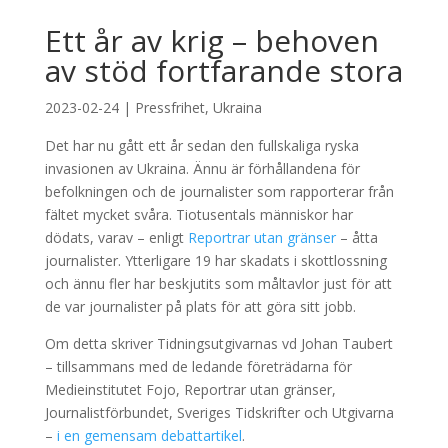
Ett år av krig – behoven
av stöd fortfarande stora
2023-02-24
|
Pressfrihet
,
Ukraina
Det har nu gått ett år sedan den fullskaliga ryska
invasionen av Ukraina. Ännu är förhållandena för
befolkningen och de journalister som rapporterar från
fältet mycket svåra. Tiotusentals människor har
dödats, varav – enligt
Reportrar utan gränser
– åtta
journalister. Ytterligare 19 har skadats i skottlossning
och ännu fler har beskjutits som måltavlor just för att
de var journalister på plats för att göra sitt jobb.
Om detta skriver Tidningsutgivarnas vd Johan Taubert
– tillsammans med de ledande företrädarna för
Medieinstitutet Fojo, Reportrar utan gränser,
Journalistförbundet, Sveriges Tidskrifter och Utgivarna
–
i en gemensam debattartikel
.