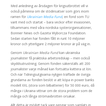
Med anledning av årsdagen för krigsutbrottet vill vi
också påminna om de stödinsatser som görs inom
ramen för
Ukrainian Media Fund
, en fond som TU
varit med och startat – bara veckor efter invasionen,
tillsammans med våra nordiska systerorganisationer,
Bonnier News och Gazeta Wyborcza Foundation.
Sedan starten har fonden fått in runt 10 miljoner
kronor och ytterligare 2 miljoner kronor är på väg in.
Genom
Ukrainian Media Fund
kan ukrainska
journalister få praktiska arbetsredskap – men också
skyddsutrustning. Genom fonden säkerställs att 200
journalister varje månad kan fortsätta kvittera ut lön.
Och när Tidningsutgivarna nyligen träffade de övriga
grundarna av fonden beslöt vi att köpa in power banks
modell XXL (stora som bilbatterier) för 50 000 euro, då
många i Ukraina vittnar om de stora problem som de
många och långa strömavbrotten orsakar.
Allt detta är möjligt tack vare pengar som samlats in