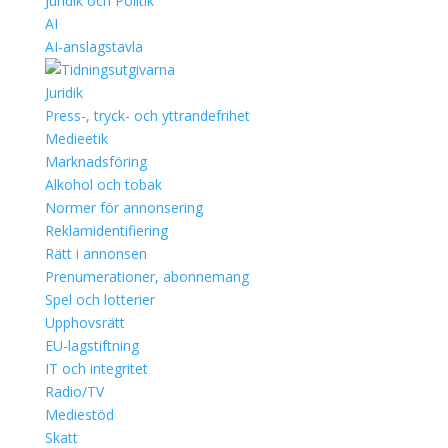
Juridik och Politik
AI
AI-anslagstavla
Juridik
Press-, tryck- och yttrandefrihet
Medieetik
Marknadsföring
Alkohol och tobak
Normer för annonsering
Reklamidentifiering
Rätt i annonsen
Prenumerationer, abonnemang
Spel och lotterier
Upphovsrätt
EU-lagstiftning
IT och integritet
Radio/TV
Mediestöd
Skatt