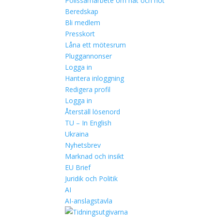
Polissamarbete om hat och hot
Beredskap
Bli medlem
Presskort
Låna ett mötesrum
Pluggannonser
Logga in
Hantera inloggning
Redigera profil
Logga in
Återställ lösenord
TU – In English
Ukraina
Nyhetsbrev
Marknad och insikt
EU Brief
Juridik och Politik
AI
AI-anslagstavla