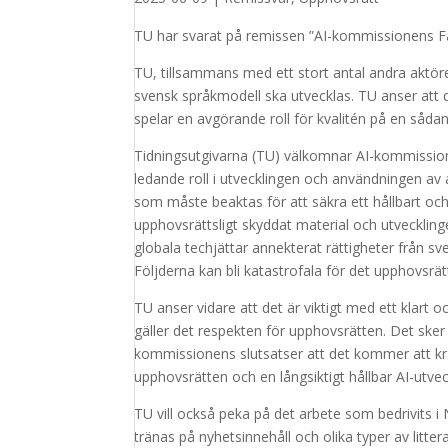
TU har svarat på remissen ”AI-kommissionens Fä
TU, tillsammans med ett stort antal andra aktör
svensk språkmodell ska utvecklas. TU anser att d
spelar en avgörande roll för kvalitén på en sådan
Tidningsutgivarna (TU) välkomnar AI-kommissi
ledande roll i utvecklingen och användningen av ar
som måste beaktas för att säkra ett hållbart och
upphovsrättsligt skyddat material och utvecklinge
globala techjättar annekterat rättigheter från 
Följderna kan bli katastrofala för det upphovsrä
TU anser vidare att det är viktigt med ett klart o
gäller det respekten för upphovsrätten. Det sker
kommissionens slutsatser att det kommer att kräv
upphovsrätten och en långsiktigt hållbar AI-ut
TU vill också peka på det arbete som bedrivits 
tränas på nyhetsinnehåll och olika typer av litter