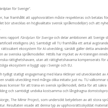
rdplan för Sverige”.
er, har framhållit att upphovsrätten måste respekteras och betalas f
et bör utvecklas en högkvalitativ svensk språkmodell(er) och att nyh
.
onens rapport
Färdplan för Sverige
och delar ambitionen att Sverige s
tificiell intelligens (AI). Samtidigt vill TU framhålla ett antal avgöran
 rättssäkert ekosystem för AI-utveckling, särskilt gäller detta använd
n av svenska språkmodeller. Hittills har mycket av AI-träningen innebu
svenska rättighetshavare, utan att rättighetshavarna kompenserats för
ttsliga ekosystem vi byggt upp i Sverige och EU.
ch tydligt statligt engagemang med klara riktlinjer vid utvecklandet av A
 en snabb utveckling med många olika initiativ just nu. TU välkomnar d
as licenser för att träna en svensk språkmodell, detta för att säkra
veckling och samtidigt undvika kostsamma och långdragna domstolspro
i Norge, The Mímir Project, som undersökt betydelsen av att stora sp
atur. Resultaten visade att denna typ av upphovsrättsskyddat material b