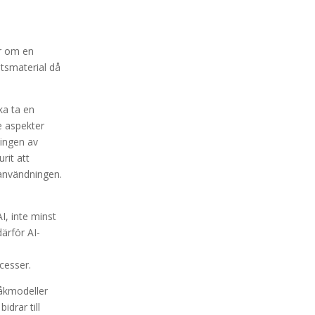
ör om en
etsmaterial då
ka ta en
de aspekter
ningen av
rit att
 användningen.
I, inte minst
ärför AI-
cesser.
råkmodeller
idrar till
Facebook
Twitter