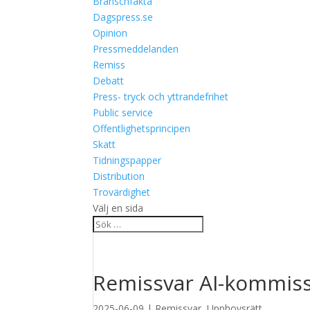
Branschfakta
Dagspress.se
Opinion
Pressmeddelanden
Remiss
Debatt
Press- tryck och yttrandefrihet
Public service
Offentlighetsprincipen
Skatt
Tidningspapper
Distribution
Trovärdighet
Välj en sida
Remissvar AI-kommis
2025-06-09
|
Remissvar
,
Upphovsrätt